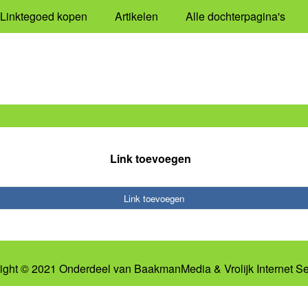
Linktegoed kopen
Artikelen
Alle dochterpagina's
Link toevoegen
Link toevoegen
ight © 2021 Onderdeel van
BaakmanMedia
&
Vrolijk Internet S